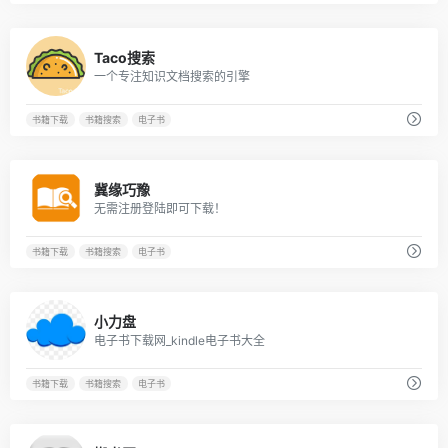
801
Taco搜索
一个专注知识文档搜索的引擎
书籍下载
书籍搜索
电子书
640
冀缘巧豫
无需注册登陆即可下载！
书籍下载
书籍搜索
电子书
82
小力盘
电子书下载网_kindle电子书大全
书籍下载
书籍搜索
电子书
160