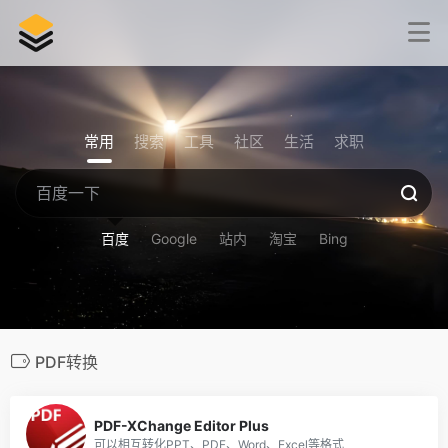
常用
搜索
工具
社区
生活
求职
百度
Google
站内
淘宝
Bing
PDF转换
800
PDF-XChange Editor Plus
可以相互转化PPT、PDF、Word、Excel等格式