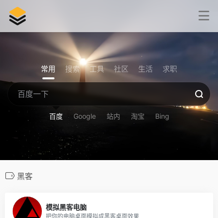
常用
搜索
工具
社区
生活
求职
百度
Google
站内
淘宝
Bing
黑客
800
模拟黑客电脑
把你的电脑桌面模拟成黑客桌面效果