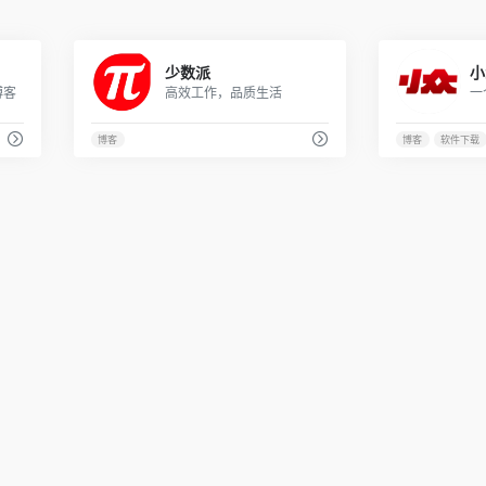
80
800
少数派
小
博客
高效工作，品质生活
博客
博客
软件下载