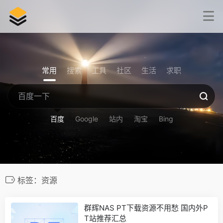
常用
搜索
工具
社区
生活
求职
百度
Google
站内
淘宝
Bing
标签：资源
群辉NAS PT下载资源不用愁 国内外P
T站推荐汇总