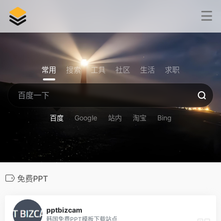
常用
搜索
工具
社区
生活
求职
百度
Google
站内
淘宝
Bing
免费PPT
16
pptbizcam
韩国免费PPT模板下载站点