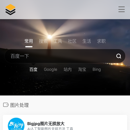
常用
搜索
工具
社区
生活
求职
百度
Google
站内
淘宝
Bing
图片处理
160
Bigjpg图片无损放大
AI人工智能图片无损方法 工具